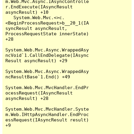
m.Web.Mvc.Async.IAsyncControlle
r.EndExecute(IAsyncResult 
asyncResult) +10

   System.Web.Mvc.<>c.
<BeginProcessRequest>b__20_1(IA
syncResult asyncResult, 
ProcessRequestState innerState) 
+28

System.Web.Mvc.Async.WrappedAsy
ncVoid`1.CallEndDelegate(IAsync
Result asyncResult) +29

System.Web.Mvc.Async.WrappedAsy
ncResultBase`1.End() +49

System.Web.Mvc.MvcHandler.EndPr
ocessRequest(IAsyncResult 
asyncResult) +28

System.Web.Mvc.MvcHandler.Syste
m.Web.IHttpAsyncHandler.EndProc
essRequest(IAsyncResult result) 
+9
