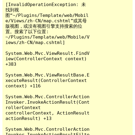
[InvalidOperationException: 未
找到视
图“~/Plugins/Template/web/Mobil
e/Views/zh-CN/map.cshtml”或其母
版视图，或没有视图引擎支持搜索的位
置。搜索了以下位置: 

~/Plugins/Template/web/Mobile/V
iews/zh-CN/map.cshtml]

System.Web.Mvc.ViewResult.FindV
iew(ControllerContext context) 
+383

System.Web.Mvc.ViewResultBase.E
xecuteResult(ControllerContext 
context) +116

System.Web.Mvc.ControllerAction
Invoker.InvokeActionResult(Cont
rollerContext 
controllerContext, ActionResult 
actionResult) +13

System.Web.Mvc.ControllerAction
Invoker.InvokeActionResultFilte