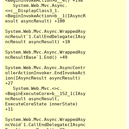
<BeginInvokeAction>b__4() +198

   System.Web.Mvc.Async.
<>c__DisplayClass3_1.
<BeginInvokeAction>b__1(IAsyncR
esult asyncResult) +100

System.Web.Mvc.Async.WrappedAsy
ncResult`1.CallEndDelegate(IAsy
ncResult asyncResult) +10

System.Web.Mvc.Async.WrappedAsy
ncResultBase`1.End() +49

System.Web.Mvc.Async.AsyncContr
ollerActionInvoker.EndInvokeAct
ion(IAsyncResult asyncResult) 
+27

   System.Web.Mvc.<>c.
<BeginExecuteCore>b__152_1(IAsy
ncResult asyncResult, 
ExecuteCoreState innerState) 
+11

System.Web.Mvc.Async.WrappedAsy
ncVoid`1.CallEndDelegate(IAsync